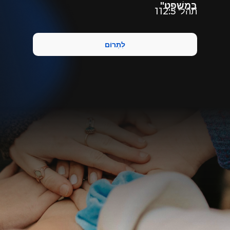
בְּמִשְׁפָּֽט׃"
תהל' 112:5
לִתְרוֹם