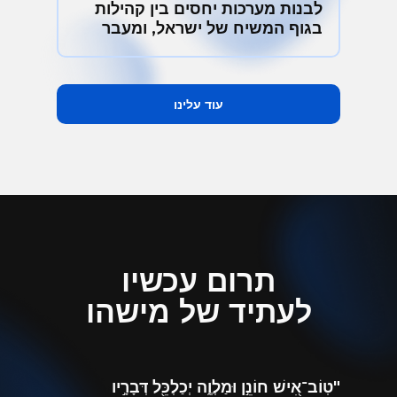
לבנות מערכות יחסים בין קהילות
בגוף המשיח של ישראל, ומעבר
עוד עלינו
תרום עכשיו
לעתיד של מישהו
"טֽוֹב־אִ֭ישׁ חוֹנֵ֣ן וּמַלְוֶ֑ה יְכַלְכֵּ֖ל דְּבָרָ֣יו