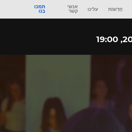
אנשי
תמכו
חֲדָשׁוֹת
עלינו
קשר
בנו