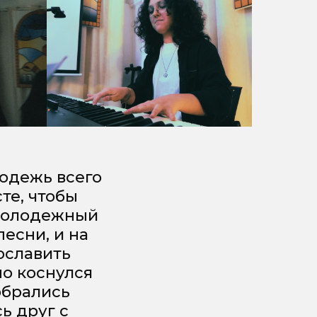
лодежь всего
те, чтобы
 молодежный
есни, и на
ославить
но коснулся
обрались
ь друг с